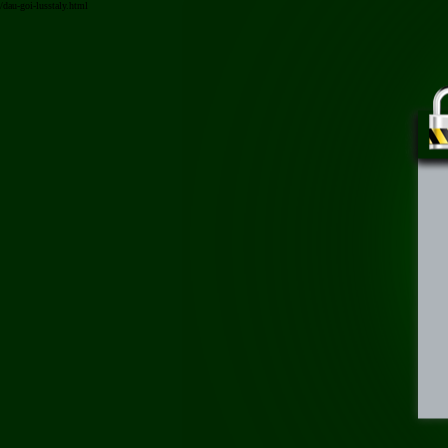
/dau-goi-lusstaly.html