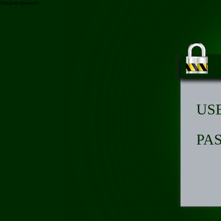
/ma-giam-gia-sendo
US
PA